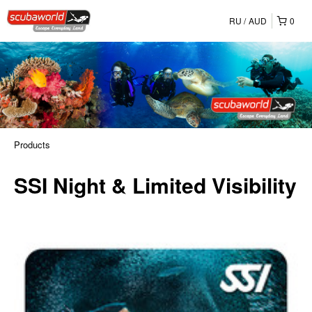
RU
AUD
0
Products
SSI Night & Limited Visibility