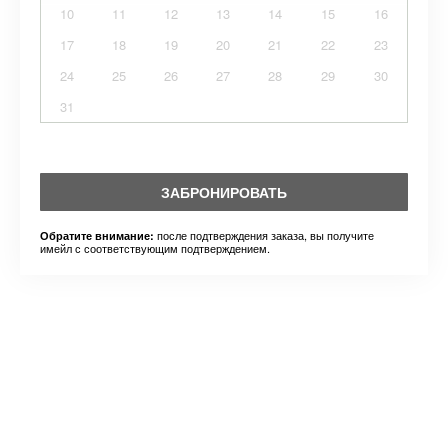
10
11
12
13
14
15
16
17
18
19
20
21
22
23
24
25
26
27
28
29
30
31
ЗАБРОНИРОВАТЬ
после подтверждения заказа, вы получите
Обратите внимание:
имейл с соответствующим подтверждением.