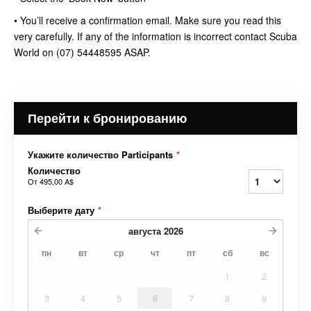
• You’ll receive a confirmation email. Make sure you read this
very carefully. If any of the information is incorrect contact Scuba
World on (07) 54448595 ASAP.
Перейти к бронированию
Укажите количество Participants
*
Количество
От
495,00 A$
Выберите дату
*
августа
2026
пн
вт
ср
чт
пт
сб
вс
1
2
3
4
5
6
7
8
9